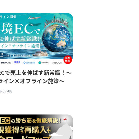
ECで売上を伸ばす新常識！〜
ライン×オフライン施策〜
6-07-08