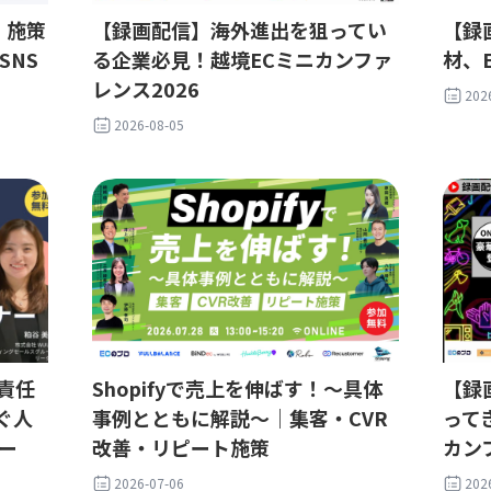
・施策
【録画配信】海外進出を狙ってい
【録
SNS
る企業必見！越境ECミニカンファ
材、
レンス2026
202
2026-08-05
責任
Shopifyで売上を伸ばす！〜具体
【録
ぐ人
事例とともに解説〜｜集客・CVR
って
ー
改善・リピート施策
カン
2026-07-06
202