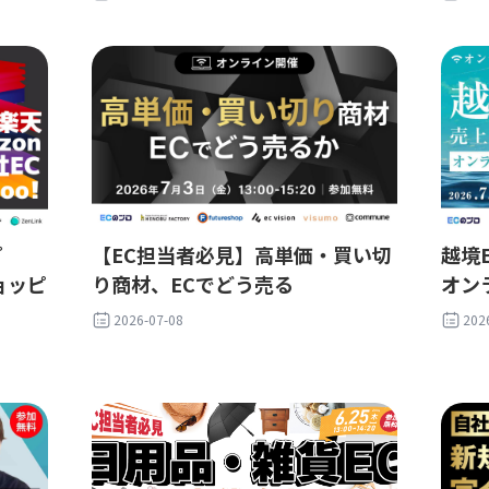
プ
【EC担当者必見】高単価・買い切
越境
ショッピ
り商材、ECでどう売る
オン
2026-07-08
202