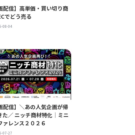
画配信】高単価・買い切り商
ECでどう売る
6-08-04
画配信】＼あの人気企画が帰
きた／ ニッチ商材特化｜ミニ
ファレンス２０２６
6-07-27