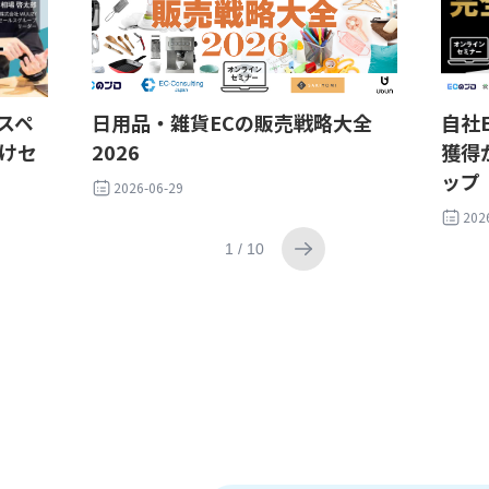
スペ
日用品・雑貨ECの販売戦略大全
自社
けセ
2026
獲得
ップ
2026-06-29
202
1 / 10