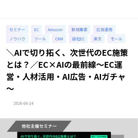
セミナー
EC
Amazon
新規集客
広告運用
ノウハウ
ツール
CRM
自社EC
楽天
モール
＼AIで切り拓く、次世代のEC施策
とは？／EC×AIの最前線～EC運
営・人材活用・AI広告・AIガチャ
～
2026-06-24