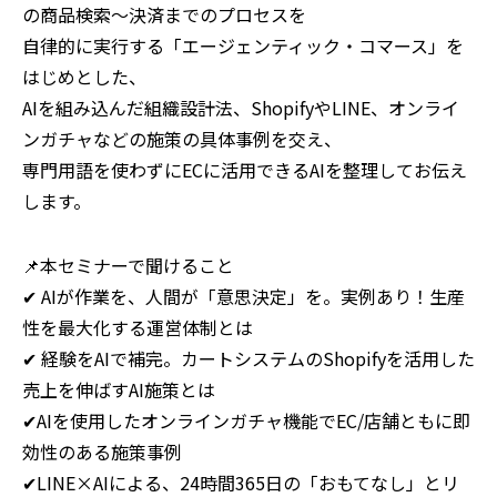
の商品検索～決済までのプロセスを
自律的に実行する「エージェンティック・コマース」を
はじめとした、
AIを組み込んだ組織設計法、ShopifyやLINE、オンライ
ンガチャなどの施策の具体事例を交え、
専門用語を使わずにECに活用できるAIを整理してお伝え
します。
📌本セミナーで聞けること
✔ AIが作業を、人間が「意思決定」を。実例あり！生産
性を最大化する運営体制とは
✔ 経験をAIで補完。カートシステムのShopifyを活用した
売上を伸ばすAI施策とは
✔AIを使用したオンラインガチャ機能でEC/店舗ともに即
効性のある施策事例
✔LINE×AIによる、24時間365日の「おもてなし」とリ