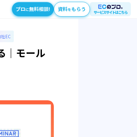
プロ
無料相談!
資料
もらう
に
を
サービスサイトはこちら
自社EC
る｜モール