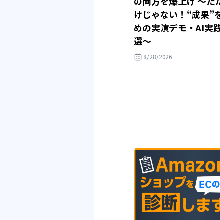
の両方を爆上げ ～た
けじゃない！“成果”
めの実演デモ・AI実
選～
8/28/2026