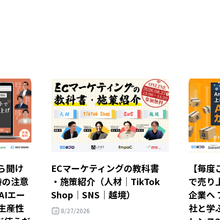
ら聞け
ECマーケティングの教科書
【毎度ご
時の注意
・施策紹介（人材｜TikTok
で売り
AIエー
Shop｜SNS｜越境）
企業へ
・生産性
社と学ぶ
8/27/2026