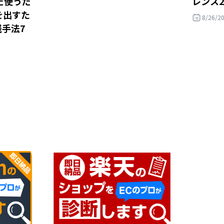
だ使うだ
レンス2
を出すた
8/26/2
践手法7