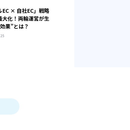
EC × 自社EC」戦略
最大化！両輪運営が生
乗効果”とは？
025