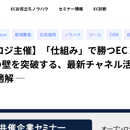
ー
ECお役立ちノウハウ
セミナー情報
EC診断
zon
新規集客
広告運用
ノウハウ
ツール
CRM
ジ主催】「仕組み」で勝つEC 20
万の壁を突破する、最新チャネル
解 ─