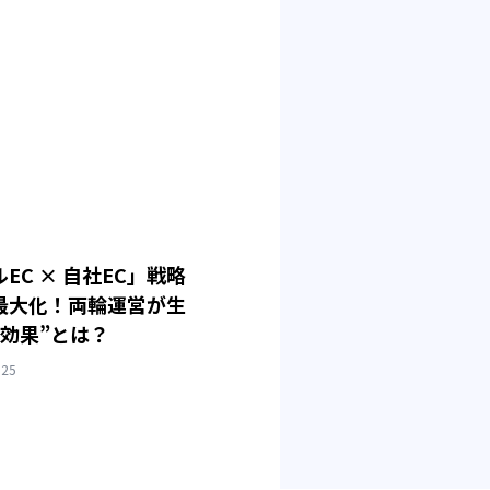
EC × 自社EC」戦略
最大化！両輪運営が生
乗効果”とは？
025