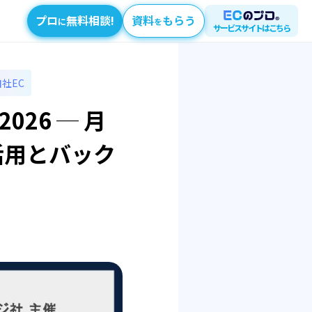
プロ
無料相談!
資料
もらう
に
を
サービスサイトはこちら
自社EC
26 ─ 月
活用とバック