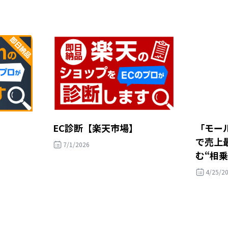
EC診断【楽天市場】
「モール
で売上
7/1/2026
む“相
4/25/2