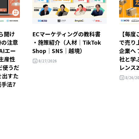
ら聞け
ECマーケティングの教科書
【毎度ご
時の注意
・施策紹介（人材｜TikTok
で売り
AIエー
Shop｜SNS｜越境）
企業へ
・生産性
社と学ぶ
8/27/2026
だ使うだ
レンス2
を出すた
8/26/2
践手法7