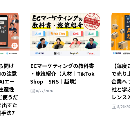
ら聞け
ECマーケティングの教科書
【毎度ご
時の注意
・施策紹介（人材｜TikTok
で売り
AIエー
Shop｜SNS｜越境）
企業へ
・生産性
社と学ぶ
8/27/2026
だ使うだ
レンス2
を出すた
8/26/2
践手法7