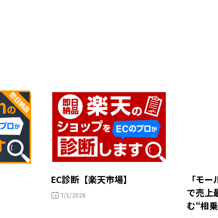
EC診断【楽天市場】
「モール
で売上
7/1/2026
む“相