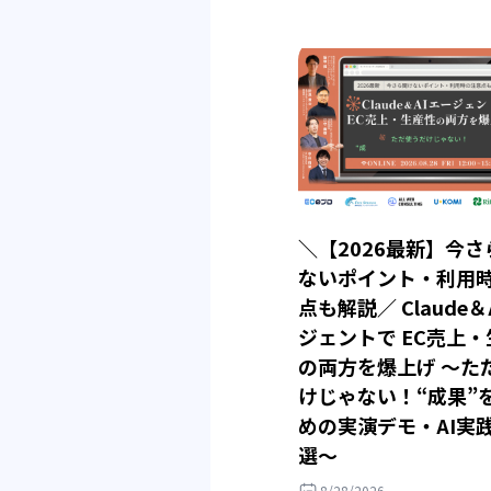
＼【2026最新】今さ
ないポイント・利用
点も解説／ Claude＆
ジェントで EC売上
の両方を爆上げ ～た
けじゃない！“成果”
めの実演デモ・AI実
選～
8/28/2026