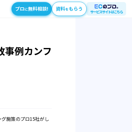
プロ
無料相談!
資料
もらう
に
を
サービスサイトはこちら
敗事例カンフ
ング施策のプロ15社がし