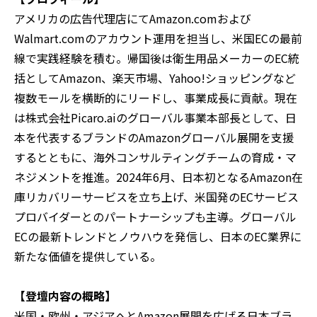
アメリカの広告代理店にてAmazon.comおよび
Walmart.comのアカウント運用を担当し、米国ECの最前
線で実践経験を積む。帰国後は衛生用品メーカーのEC統
括としてAmazon、楽天市場、Yahoo!ショッピングなど
複数モールを横断的にリードし、事業成長に貢献。現在
は株式会社Picaro.aiのグローバル事業本部長として、日
本を代表するブランドのAmazonグローバル展開を支援
するとともに、海外コンサルティングチームの育成・マ
ネジメントを推進。2024年6月、日本初となるAmazon在
庫リカバリーサービスを立ち上げ、米国発のECサービス
プロバイダーとのパートナーシップも主導。グローバル
ECの最新トレンドとノウハウを発信し、日本のEC業界に
新たな価値を提供している。
【登壇内容の概略】
米国・欧州・アジアへとAmazon展開を広げる日本ブラ