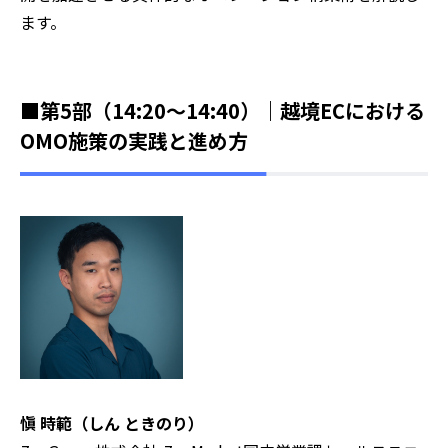
ます。
■第5部（14:20～14:40）｜越境ECにおける
OMO施策の実践と進め方
愼 時範（しん ときのり）